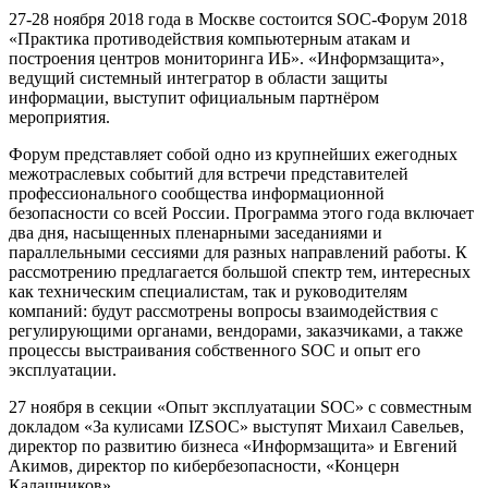
27-28 ноября 2018 года в Москве состоится SOC-Форум 2018
«Практика противодействия компьютерным атакам и
построения центров мониторинга ИБ». «Информзащита»,
ведущий системный интегратор в области защиты
информации, выступит официальным партнёром
мероприятия.
Форум представляет собой одно из крупнейших ежегодных
межотраслевых событий для встречи представителей
профессионального сообщества информационной
безопасности со всей России. Программа этого года включает
два дня, насыщенных пленарными заседаниями и
параллельными сессиями для разных направлений работы. К
рассмотрению предлагается большой спектр тем, интересных
как техническим специалистам, так и руководителям
компаний: будут рассмотрены вопросы взаимодействия с
регулирующими органами, вендорами, заказчиками, а также
процессы выстраивания собственного SOC и опыт его
эксплуатации.
27 ноября в секции «Опыт эксплуатации SOC» с совместным
докладом «За кулисами IZSOC» выступят Михаил Савельев,
директор по развитию бизнеса «Информзащита» и Евгений
Акимов, директор по кибербезопасности, «Концерн
Калашников».