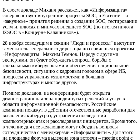
В своем докладе Михаил расскажет, как «Информзащита»
совершенствует внутренние процессы SOC, а Евгений – о
«закулисье» принятия решения о создании SOC, тестировании
услуги, плюсах и минусах внешнего SOC (по итогам пилота
IZSOC в «Концерне Калашников»).
28 ноября соведущим в секции "Люди и процессы" выступит
заместитель генерального директора по сервисным проектам
«Информзащиты» Максим Темнов. Наряду с другими
экспертами, он будет обсуждать вопросы борьбы с
глобальными киберугрозами и обеспечения национальной
безопасности, ситуацию с кадровым голодом в сфере ИБ,
процессы управления уязвимостями в больших
инфраструктурах и многое другое.
Помимо докладов, на конференции будет открыта
демонстрационная зона продвинутых решений и услуг в
области информационной безопасности. Российские
компании покажут в действии отечественные разработки для
выявления киберугроз, устранения последствий
компьютерных атак и расследования инцидентов. Кроме того,
в течение дня все желающие могут обсудить вопросы
сотрудничества с менеджерами «Информзащиты». Для этого
на площадке форума выделена зона встречи – meeting point с