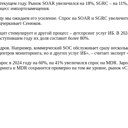
 текущем году. Рынок SOAR увеличился на 18%, SGRC – на 11%,
оцесс импортозамещения.
году мы ожидаем его усиление. Спрос на SOAR и SGRC увеличит
подчеркивает Сенюков.
 стимулирует и другой процесс – аутсорсинг услуг ИБ. В 2024
ступившем году их доля составит более 80%.
дров. Например, коммерческий SOC обслуживает сразу нескольк
 центров мониторинга, но и других услуг ИБ», – считает экспе
ос в 2024 году на 60%, на 41% увеличился спрос на MDR. Зар
оринга и MDR сохранится примерно на том же уровне, рынок vC